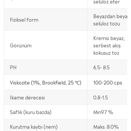
selüloz eter
Beyazdan beyaz
Fiziksel form
selüloz tozu
Kremsi beyaz,
Görünüm
serbest akış
kokusuz toz
PH
6.5- 8.5
Viskozite (1%, Brookfield, 25 ℃)
100-200 cps
Ikame derecesi
0.8-1.5
Saflık (kuru bazda)
Min97 %
Kurutma kaybı (nem)
Maks. 8.0%