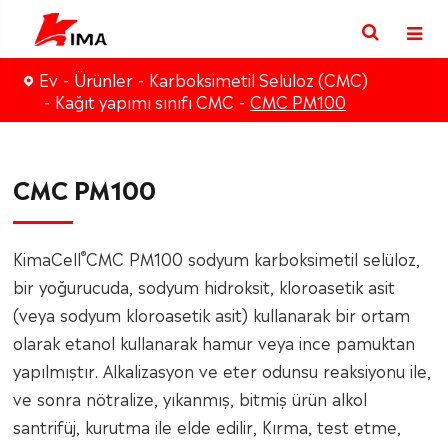
Ev
Ürünler
Karboksimetil Selüloz (CMC)
Kağıt yapımı sınıfı CMC
CMC PM100
CMC PM100
®
KimaCell
CMC PM100 sodyum karboksimetil selüloz,
bir yoğurucuda, sodyum hidroksit, kloroasetik asit
(veya sodyum kloroasetik asit) kullanarak bir ortam
olarak etanol kullanarak hamur veya ince pamuktan
yapılmıştır. Alkalizasyon ve eter odunsu reaksiyonu ile,
ve sonra nötralize, yıkanmış, bitmiş ürün alkol
santrifüj, kurutma ile elde edilir, Kırma, test etme,