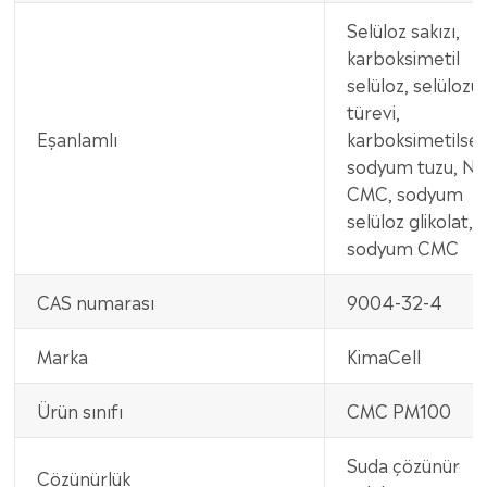
Selüloz sakızı,
karboksimetil
selüloz, selülozu
türevi,
Eşanlamlı
karboksimetilsel
sodyum tuzu, Na
CMC, sodyum
selüloz glikolat,
sodyum CMC
CAS numarası
9004-32-4
Marka
KimaCell
Ürün sınıfı
CMC PM100
Suda çözünür
Çözünürlük