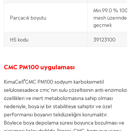
Min.99.0 % 100
Parçacık boyutu
mesh üzerinden
geçmek
HS kodu
39123100
CMC PM100 uygulaması
®
KimaCell
CMC PM100 sodyum karboksimetil
selülosesadece cmc'nin sulu çözeltisinin anti-enzimolizi
özellikleri ve inert metabolizmasına sahip olması
nedeniyle, boya iyi bir stabiliteye sahiptir ve özel
performansı boyanın tekdüzeliğini korumaktır.
Böylece boya depolama süresi boyunca bozulması ve
çürümesi kolay değildir. İkincisi, CMC, hamurun yüzey