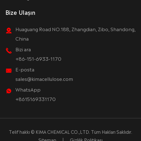
Bize Ulaşın
Huaguang Road NO.188, Zhangdian, Zibo, Shandong,
China
Bizi ara
+86-151-6933-1170
E-posta
sales@kimacellulose.com
WhatsApp
+8615169331170
Telif hakkı ©
KIMA CHEMICAL CO.,LTD.
Tüm Hakları Saklıdır.
Sitemap
|
Gizlilik Politikası