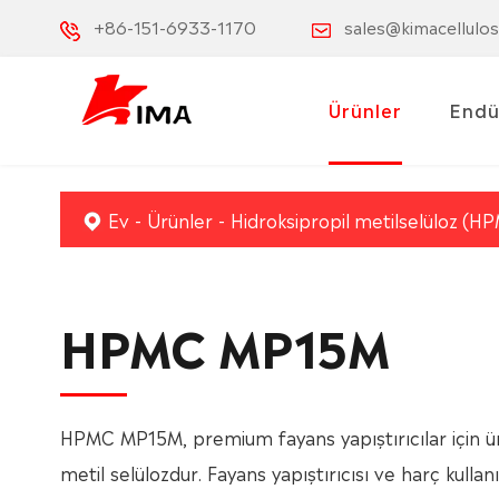
+86-151-6933-1170
sales@kimacellulo
Ürünler
Endü
Ev
Ürünler
Hidroksipropil metilselüloz (H
HPMC MP15M
HPMC MP15M, premium fayans yapıştırıcılar için ür
metil selülozdur. Fayans yapıştırıcısı ve harç kulla