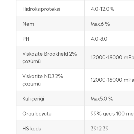
Hidroksiproteksi
4.0-12.0%
Nem
Max.6 %
PH
4.0-8.0
Viskozite Brookfield 2%
12000-18000 mPa
çözümü
Viskozite NDJ 2%
12000-18000 mPa
çözümü
Kül içeriği
Max5.0 %
Örgü boyutu
99% geçiş 100 me
HS kodu
3912.39