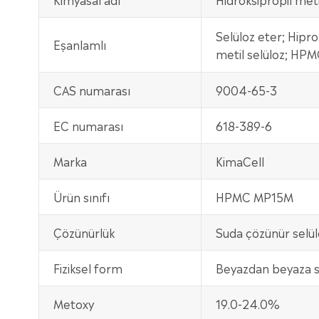
Selüloz eter; Hipro
Eşanlamlı
metil selüloz; HP
CAS numarası
9004-65-3
EC numarası
618-389-6
Marka
KimaCell
Ürün sınıfı
HPMC MP15M
Çözünürlük
Suda çözünür selül
Fiziksel form
Beyazdan beyaza s
Metoxy
19.0-24.0%