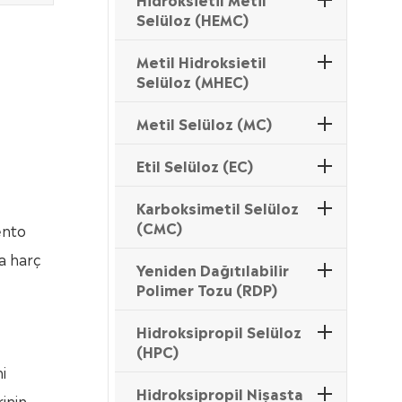
Selüloz (HEMC)
Metil Hidroksietil
Selüloz (MHEC)
Metil Selüloz (MC)
Etil Selüloz (EC)
Karboksimetil Selüloz
(CMC)
ento
la harç
Yeniden Dağıtılabilir
Polimer Tozu (RDP)
Hidroksipropil Selüloz
(HPC)
i
Hidroksipropil Nişasta
rinin