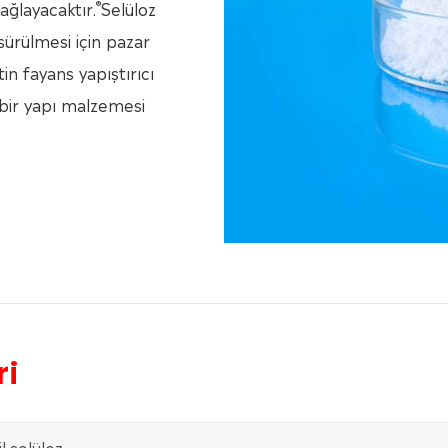
®
ağlayacaktır.
Selüloz
sürülmesi için pazar
tin fayans yapıştırıcı
ip bir yapı malzemesi
ri
l selüloz