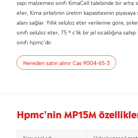
yapı malzemesi sınıfı KimaCell talebinde bir artış s
eter, Kima şirketinin üretim kapasitesinin piyasaya 
alanı sağlar. Yıllık selüloz eter verilerine göre, şirke
sınıfı selüloz eter, 75 ° c'lik bir jel sıcaklığına sah
sınıfı hpmc'dir.
Nereden satın alınır Cas 9004-65-3
Hpmc'nin MP15M özellikle
Kimyasal adı
Hidroksipropil meti