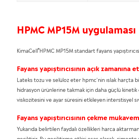
HPMC MP15M uygulaması
®
KimaCell
HPMC MP15M standart fayans yapıştırıcısınd
Fayans yapıştırıcısının açık zamanına et
Lateks tozu ve selüloz eter hpmc'nin ıslak harçta 
hidrasyon ürünlerine takmak için daha güçlü kinetik 
viskozitesini ve ayar süresini etkileyen interstisyel s
Fayans yapıştırıcısının çekme mukaveme
Yukarıda belirtilen faydalı özellikleri harca aktarma
geciktirir. Bu geciktirme etkisi esas olarak, çimento