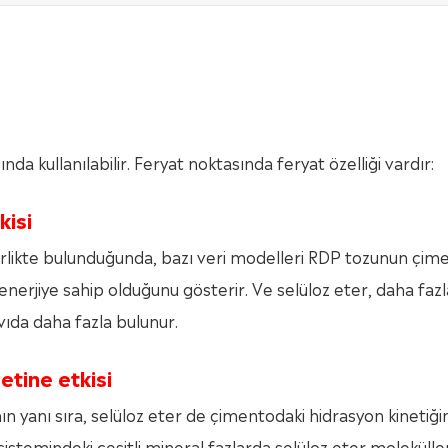
a kullanılabilir. Feryat noktasında feryat özelliği vardır:
kisi
birlikte bulunduğunda, bazı veri modelleri RDP tozunun çim
enerjiye sahip olduğunu gösterir. Ve selüloz eter, daha faz
ıvıda daha fazla bulunur.
tine etkisi
nın yanı sıra, selüloz eter de çimentodaki hidrasyon kinetiğin
 sistemindeki çeşitli mineral fazlarda selüloz eter molekülle