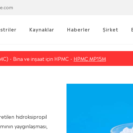
se.com
striler
Kaynaklar
Haberler
Şirket
PMC)
Bina ve inşaat için HPMC
HPMC MP15M
etilen hidroksipropil
nımının yaygınlaşması,