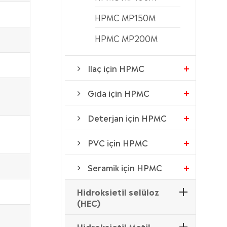
HPMC MP150M
HPMC MP200M
Ilaç için HPMC
Gıda için HPMC
Deterjan için HPMC
PVC için HPMC
Seramik için HPMC
Hidroksietil selüloz
(HEC)
Hidroksietil Metil