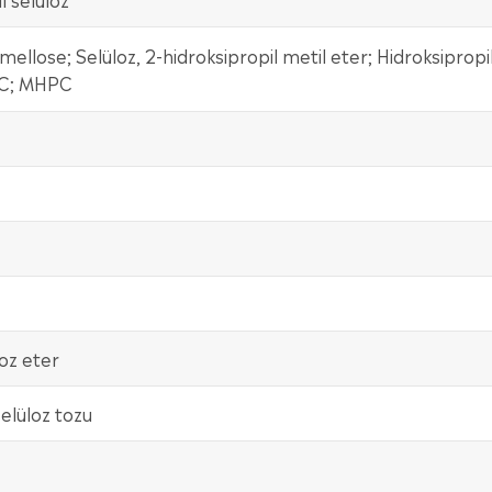
mellose; Selüloz, 2-hidroksipropil metil eter; Hidroksipropi
MC; MHPC
oz eter
elüloz tozu