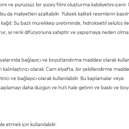
mi ve pürüzsüz bir yüzey filmi oluşturma kabiliyetini içerir. 
u da maliyetleri azaltabilir. Yüksek kaliteli resimlerin basıl
ş kağıt. Su bazlı mürekkep üretiminde, hidroksietil selüloz ile
kurur, iyi renk difüzyonuna sahiptir ve yapışmaya neden olma
arında bağlayıcı ve boyutlandırma maddesi olarak kullanıl
 kalınlaştırıcı olarak. Cam elyafta, bir şekillendirme madde
irici ve bağlayıcı olarak kullanılabilir. Bu kaplamalar veya
ın, kaplamayı daha düzgün ve hızlı hale getirin ve baskı ve b
 etmek için kullanılabilir.