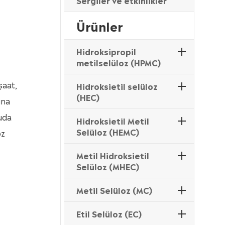
Sergiler ve etkinlikler
Ürünler
Hidroksipropil
metilselüloz (HPMC)
şaat,
Hidroksietil selüloz
(HEC)
ına
suda
Hidroksietil Metil
Selüloz (HEMC)
oz
Metil Hidroksietil
Selüloz (MHEC)
Metil Selüloz (MC)
Etil Selüloz (EC)