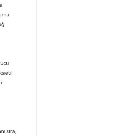
ma
lama
ağ
rucu
sietil
r.
nı sıra,