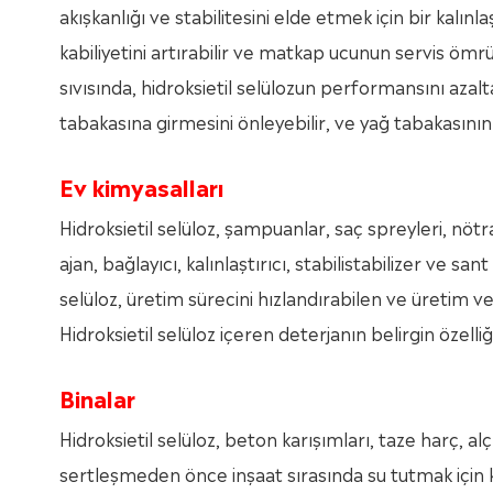
akışkanlığı ve stabilitesini elde etmek için bir kalın
kabiliyetini artırabilir ve matkap ucunun servis öm
sıvısında, hidroksietil selülozun performansını a
tabakasına girmesini önleyebilir, ve yağ tabakasının ü
Ev kimyasalları
Hidroksietil selüloz, şampuanlar, saç spreyleri, nötr
ajan, bağlayıcı, kalınlaştırıcı, stabilistabilizer ve 
selüloz, üretim sürecini hızlandırabilen ve üretim veri
Hidroksietil selüloz içeren deterjanın belirgin özelliğ
Binalar
Hidroksietil selüloz, beton karışımları, taze harç, al
sertleşmeden önce inşaat sırasında su tutmak için kull