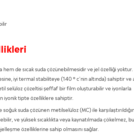
ilir
likleri
da hem de sıcak suda çözünebilmesidir ve jel özelliği yoktur.
ne, iyi termal stabiliteye (140 ° c'nin altında) sahiptir ve 
l selüloz çözeltisi şeffaf bir film oluşturabilir ve iyonlarla
yonik tipte özelliklere sahiptir.
 soğuk suda çözünen metilselüloz (MC) ile karşılaştırıldığı
lebilir, ve yüksek sıcaklıkta veya kaynatılmada çökelmez, b
ojelleşme özelliklerine sahip olmasını sağlar.