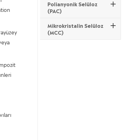
Polianyonik Selüloz
ation
(PAC)
Mikrokristalin Selüloz
arayüzey
(MCC)
 veya
ompozit
nleri
ıları