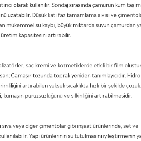
laştırıcı olarak kullanılır. Sondaj sırasında çamurun kum taşı
rünü uzatabilir. Düşük katı faz tamamlama sıvısı ve çimento
zaltan mükemmel su kaybı, büyük miktarda suyun çamurdan y
retim kapasitesini artırabilir.
alizatörler, saç kremi ve kozmetiklerde etkili bir film oluştu
sant san; Çamaşır tozunda toprak yeniden tanımlayıcıdır. Hidrok
mliliğini artırabilen yüksek sıcaklıkta hızlı bir şekilde çözülü
i, kumaşın pürüzsüzlüğünü ve silkinliğini artırabilmesidir.
çı sıva veya diğer çimentolar gibi inşaat ürünlerinde, set ve
anılabilir. Yapı ürünlerinin su tutulmasını iyileştirmenin ya