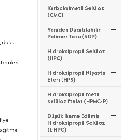
Karboksimetil Selüloz
(CMC)
Yeniden Dağıtılabilir
a
Polimer Tozu (RDP)
, dolgu
Hidroksipropil Selüloz
(HPC)
ntemleri
Hidroksipropil Nişasta
Eteri (HPS)
Hidroksipropil metil
selüloz ftalat (HPMC-P)
Düşük İkame Edilmiş
fiye
Hidroksipropil Selüloz
(L-HPC)
 dağıtma
n