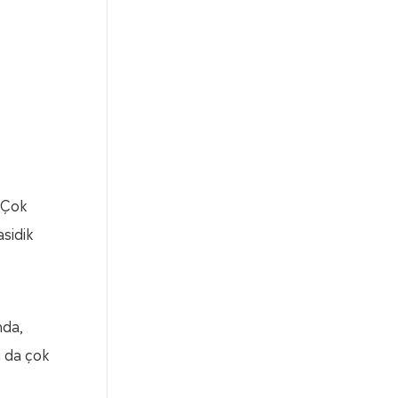
 Çok
asidik
nda,
u da çok