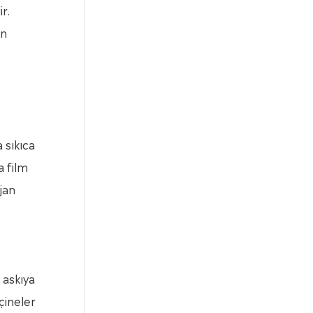
r.
ın
 sıkıca
a film
jan
 askıya
eçineler