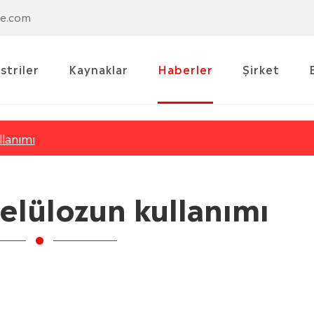
se.com
striler
Kaynaklar
Haberler
Şirket
llanımı
selülozun kullanımı