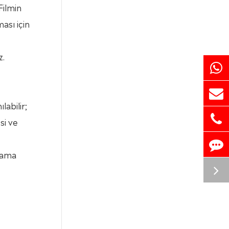
Filmin
ması için
z.
abilir;
si ve
oyama