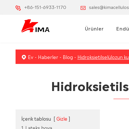
+86-151-6933-1170
sales@kimacellulo
Ürünler
Endü
Ev
Haberler
Blog
Hidroksietilselülozun ku
Hidroksietil
İçerik tablosu
[
Gizle
]
1. Lateks boya