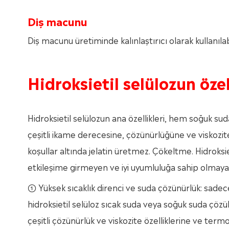
Diş macunu
Diş macunu üretiminde kalınlaştırıcı olarak kullanılab
Hidroksietil selülozun özel
Hidroksietil selülozun ana özellikleri, hem soğuk su
çeşitli ikame derecesine, çözünürlüğüne ve viskozitesi
koşullar altında jelatin üretmez. Çökeltme. Hidroksieti
etkileşime girmeyen ve iyi uyumluluğa sahip olmayan i
① Yüksek sıcaklık direnci ve suda çözünürlük: sadece
hidroksietil selüloz sıcak suda veya soğuk suda çözü
çeşitli çözünürlük ve viskozite özelliklerine ve term