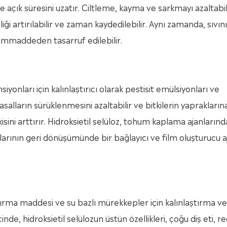
e açık süresini uzatır. Ciltleme, kayma ve sarkmayı azaltabili
iliği artırılabilir ve zaman kaydedilebilir. Aynı zamanda, sıvın
hammaddeden tasarruf edilebilir.
iyonları için kalınlaştırıcı olarak pestisit emülsiyonları ve
alların sürüklenmesini azaltabilir ve bitkilerin yapraklarına
sini arttırır. Hidroksietil selüloz, tohum kaplama ajanlarınd
aklarının geri dönüşümünde bir bağlayıcı ve film oluşturucu a
ndırma maddesi ve su bazlı mürekkepler için kalınlaştırma ve
nde, hidroksietil selülozun üstün özellikleri, çoğu diş eti, r