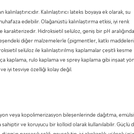
 kalınlaştırıcıdır. Kalınlaştırıcı lateks boyaya ek olarak, su
 muhafaza edebilir. Olağanüstü kalınlaştırma etkisi, iyi renk
 karakterizedir. Hidroksietil selüloz, geniş bir pH aralığınd
 Bileşendeki diğer malzemelerle (pigmentler, katkı maddeleri
oksietil selüloz ile kalınlaştırılmış kaplamalar çeşitli kesme
. Fırça kaplama, rulo kaplama ve sprey kaplama gibi inşaat yö
e iyi tesviye özelliği kolay değil.
zasyon veya kopolimerizasyon bileşenlerinde dağıtma, emülsi
ahiptir ve koruyucu bir kolloid olarak kullanılabilir. Güçlü
 düzgün parçacık şekli, gevşek tip, iyi akışkanlık, yüksek ürü