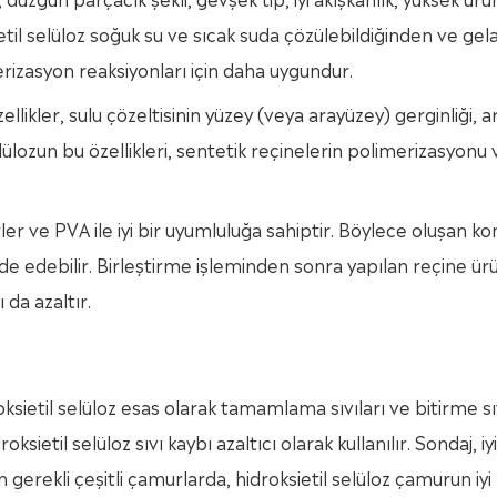
ietil selüloz soğuk su ve sıcak suda çözülebildiğinden ve gel
erizasyon reaksiyonları için daha uygundur.
zellikler, sulu çözeltisinin yüzey (veya arayüzey) gerginliği, 
lülozun bu özellikleri, sentetik reçinelerin polimerizasyonu
ler ve PVA ile iyi bir uyumluluğa sahiptir. Böylece oluşan k
e edebilir. Birleştirme işleminden sonra yapılan reçine ürü
da azaltır.
oksietil selüloz esas olarak tamamlama sıvıları ve bitirme sıv
droksietil selüloz sıvı kaybı azaltıcı olarak kullanılır. Sondaj, iyi
gerekli çeşitli çamurlarda, hidroksietil selüloz çamurun iyi