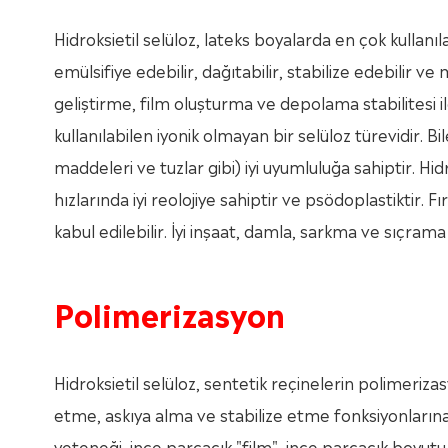
Hidroksietil selüloz, lateks boyalarda en çok kullanılan
emülsifiye edebilir, dağıtabilir, stabilize edebilir ve
geliştirme, film oluşturma ve depolama stabilitesi ile
kullanılabilen iyonik olmayan bir selüloz türevidir.
maddeleri ve tuzlar gibi) iyi uyumluluğa sahiptir. Hidr
hızlarında iyi reolojiye sahiptir ve psödoplastiktir
kabul edilebilir. İyi inşaat, damla, sarkma ve sıçrama v
Polimerizasyon
Hidroksietil selüloz, sentetik reçinelerin polimeri
etme, askıya alma ve stabilize etme fonksiyonlarına s
yeteneği, ince parçacık "film", ince parçacık boyutu,