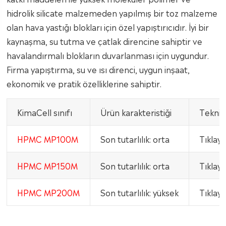
hidrolik silicate malzemeden yapılmış bir toz malzeme
olan hava yastığı blokları için özel yapıştırıcıdır. İyi bir
kaynaşma, su tutma ve çatlak direncine sahiptir ve
havalandırmalı blokların duvarlanması için uygundur.
Firma yapıştırma, su ve ısı direnci, uygun inşaat,
ekonomik ve pratik özelliklerine sahiptir.
KimaCell sınıfı
Ürün karakteristiği
Teknik 
HPMC MP100M
Son tutarlılık: orta
Tıklayı
HPMC MP150M
Son tutarlılık: orta
Tıklayı
HPMC MP200M
Son tutarlılık: yüksek
Tıklayı