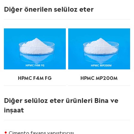
Diğer önerilen selüloz eter
HPMC F4M FG
HPMC MP200M
Diğer selüloz eter ürünleri Bina ve
inşaat
Çimento fayans yapıştırıcısı