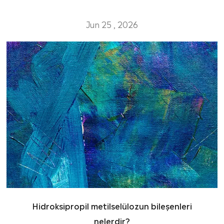
Jun 25 , 2026
Hidroksipropil metilselülozun bileşenleri
nelerdir?