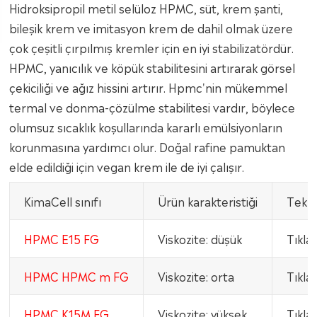
Hidroksipropil metil selüloz HPMC, süt, krem şanti,
bileşik krem ve imitasyon krem de dahil olmak üzere
çok çeşitli çırpılmış kremler için en iyi stabilizatördür.
HPMC, yanıcılık ve köpük stabilitesini artırarak görsel
çekiciliği ve ağız hissini artırır. Hpmc'nin mükemmel
termal ve donma-çözülme stabilitesi vardır, böylece
olumsuz sıcaklık koşullarında kararlı emülsiyonların
korunmasına yardımcı olur. Doğal rafine pamuktan
elde edildiği için vegan krem ile de iyi çalışır.
KimaCell sınıfı
Ürün karakteristiği
Tekni
HPMC E15 FG
Viskozite: düşük
Tıkla
HPMC HPMC m FG
Viskozite: orta
Tıkla
HPMC K15M FG
Viskozite: yüksek
Tıkla