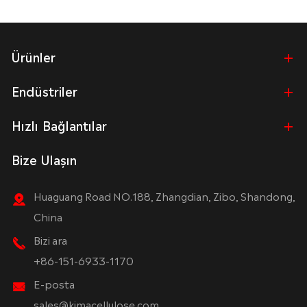
Ürünler
Endüstriler
Hızlı Bağlantılar
Bize Ulaşın
Huaguang Road NO.188, Zhangdian, Zibo, Shandong,
China
Bizi ara
+86-151-6933-1170
E-posta
sales@kimacellulose.com