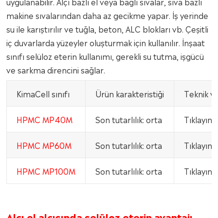
uygulanabilir. Alçı bazlı el veya bağlı sıvalar, sıva bazlı
makine sıvalarından daha az gecikme yapar. İş yerinde
su ile karıştırılır ve tuğla, beton, ALC blokları vb. Çeşitli
iç duvarlarda yüzeyler oluşturmak için kullanılır. İnşaat
sınıfı selüloz eterin kullanımı, gerekli su tutma, işgücü
ve sarkma direncini sağlar.
KimaCell sınıfı
Ürün karakteristiği
Teknik ve
HPMC MP40M
Son tutarlılık: orta
Tıklayın
B
HPMC MP60M
Son tutarlılık: orta
Tıklayın
B
HPMC MP100M
Son tutarlılık: orta
Tıklayın
B
Alçı el alçısında selüloz eterin avantajı