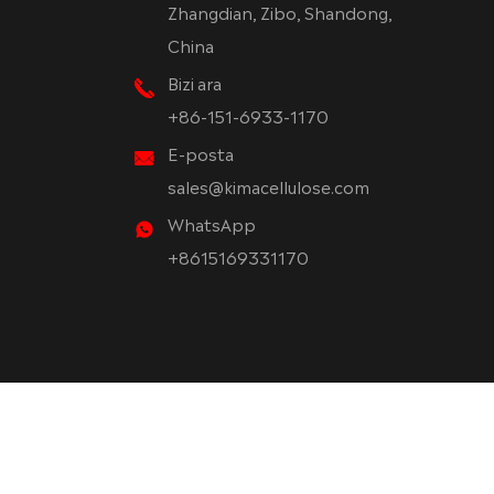
Zhangdian, Zibo, Shandong,
China
Bizi ara
+86-151-6933-1170
E-posta
sales@kimacellulose.com
WhatsApp
+8615169331170