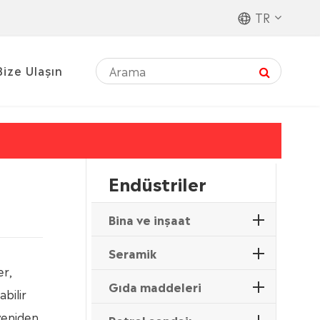
TR
Bize Ulaşın
Endüstriler
Bina ve inşaat
Seramik
er,
Gıda maddeleri
bilir
yeniden