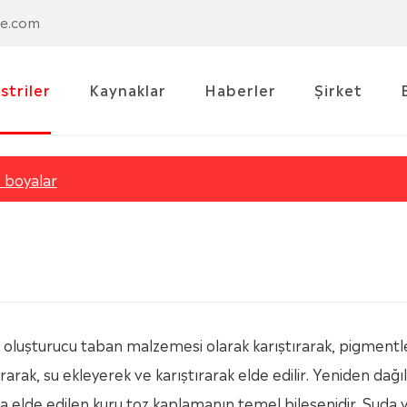
se.com
striler
Kaynaklar
Haberler
Şirket
 boyalar
m oluşturucu taban malzemesi olarak karıştırarak, pigmentl
rak, su ekleyerek ve karıştırarak elde edilir. Yeniden dağıla
 elde edilen kuru toz kaplamanın temel bileşenidir. Suda 