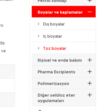
Petrol sondajı
Boyalar ve kaplamalar
Dış boyalar
cu
Iç boyalar
dış
Toz boyalar
k ve
Kişisel ve evde bakım
Pharma Excipients
Polimerizasyon
Diğer selüloz eter
uygulamaları