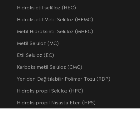
Hidroksietil selüloz (HEC)
Hidroksietil Metil Selüloz (HEMC)
Metil Hidroksietil Selüloz (MHEC)
Metil Selüloz (MC)
Etil Selüloz (EC)
Karboksimetil Selüloz (CMC)
Yeniden Dağıtılabilir Polimer Tozu (RDP)
Hidroksipropil Selüloz (HPC)
Hidroksipropil Nişasta Eteri (HPS)
Hidroksipropil metil selüloz ftalat (HPMC-P)
Düşük İkame Edilmiş Hidroksipropil Selüloz (L-HPC)
Polianyonik Selüloz (PAC)