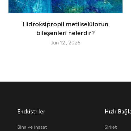
Hidroksipropil metilselülozun
bileşenleri nelerdir?
Jun 12 , 2026
Endüstriler
Hızlı Bağla
Bina ve inşaat
Şirket