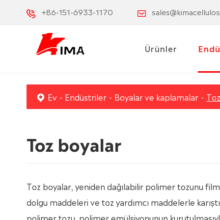
+86-151-6933-1170
sales@kimacellulo
Ürünler
Endü
Ev
Endüstriler
Boyalar ve kaplamalar
Toz
Toz boyalar
Toz boyalar, yeniden dağılabilir polimer tozunu fil
dolgu maddeleri ve toz yardımcı maddelerle karıştıra
polimer tozu, polimer emülsiyonunun kurutulmasıyla