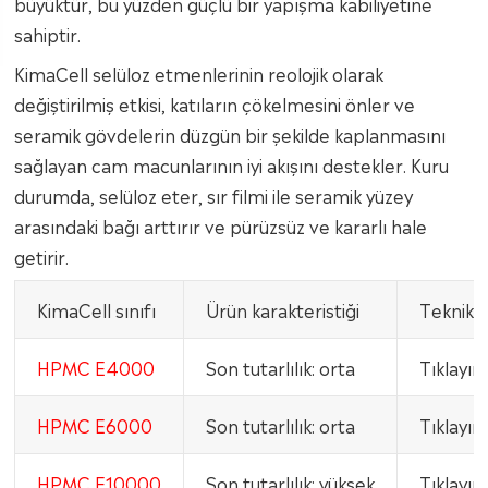
büyüktür, bu yüzden güçlü bir yapışma kabiliyetine
sahiptir.
KimaCell selüloz etmenlerinin reolojik olarak
değiştirilmiş etkisi, katıların çökelmesini önler ve
seramik gövdelerin düzgün bir şekilde kaplanmasını
sağlayan cam macunlarının iyi akışını destekler. Kuru
durumda, selüloz eter, sır filmi ile seramik yüzey
arasındaki bağı arttırır ve pürüzsüz ve kararlı hale
getirir.
KimaCell sınıfı
Ürün karakteristiği
Teknik v
HPMC E4000
Son tutarlılık: orta
Tıklayın
HPMC E6000
Son tutarlılık: orta
Tıklayın
HPMC E10000
Son tutarlılık: yüksek
Tıklayın