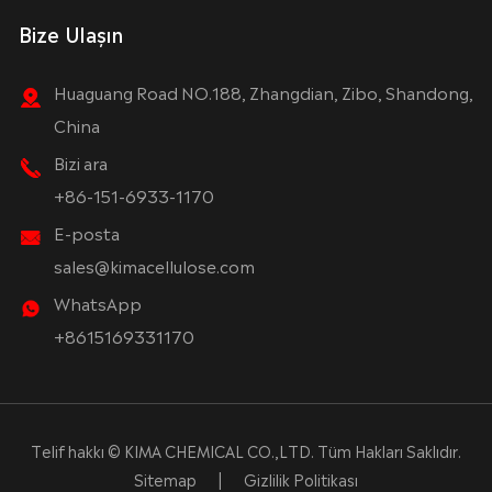
Bize Ulaşın
Huaguang Road NO.188, Zhangdian, Zibo, Shandong,
China
Bizi ara
+86-151-6933-1170
E-posta
sales@kimacellulose.com
WhatsApp
+8615169331170
Telif hakkı ©
KIMA CHEMICAL CO.,LTD.
Tüm Hakları Saklıdır.
Sitemap
|
Gizlilik Politikası