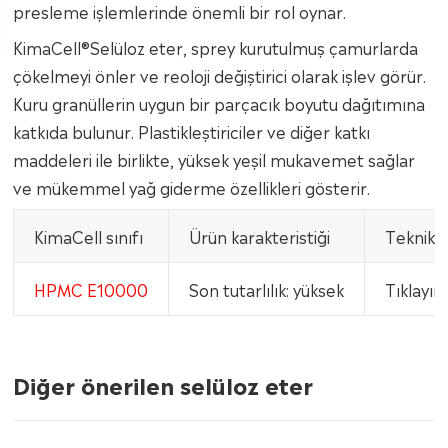
presleme işlemlerinde önemli bir rol oynar.
KimaCell®Selüloz eter, sprey kurutulmuş çamurlarda
çökelmeyi önler ve reoloji değiştirici olarak işlev görür.
Kuru granüllerin uygun bir parçacık boyutu dağıtımına
katkıda bulunur. Plastikleştiriciler ve diğer katkı
maddeleri ile birlikte, yüksek yeşil mukavemet sağlar
ve mükemmel yağ giderme özellikleri gösterir.
KimaCell sınıfı
Ürün karakteristiği
Teknik v
HPMC E10000
Son tutarlılık: yüksek
Tıklayın
Diğer önerilen selüloz eter