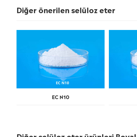
Diğer önerilen selüloz eter
EC N10
Diğer selüloz eter ürünleri Boya