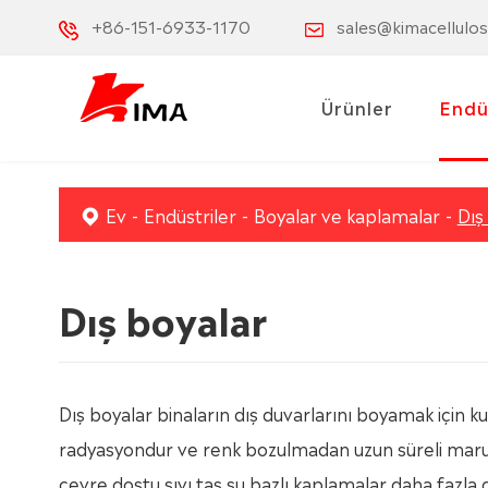
+86-151-6933-1170
sales@kimacellulo
Ürünler
Endü
Ev
Endüstriler
Boyalar ve kaplamalar
Dış
Dış boyalar
Dış boyalar binaların dış duvarlarını boyamak için k
radyasyondur ve renk bozulmadan uzun süreli maru
çevre dostu sıvı taş su bazlı kaplamalar daha fazla d