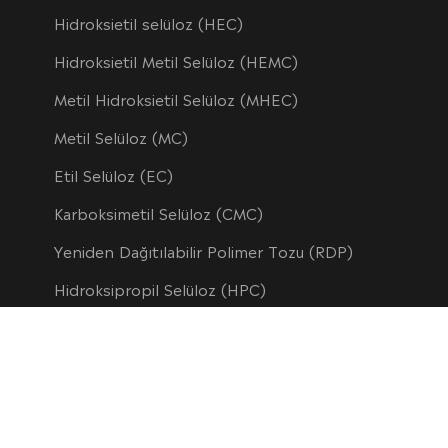
Hidroksietil selüloz (HEC)
Hidroksietil Metil Selüloz (HEMC)
Metil Hidroksietil Selüloz (MHEC)
Metil Selüloz (MC)
Etil Selüloz (EC)
Karboksimetil Selüloz (CMC)
Yeniden Dağıtılabilir Polimer Tozu (RDP)
Hidroksipropil Selüloz (HPC)
Hidroksipropil Nişasta Eteri (HPS)
Hidroksipropil metil selüloz ftalat (HPMC-P)
Düşük İkame Edilmiş Hidroksipropil Selüloz (L-HPC)
Polianyonik Selüloz (PAC)