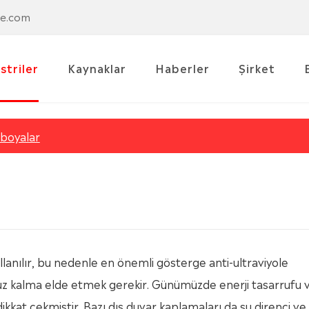
se.com
striler
Kaynaklar
Haberler
Şirket
 boyalar
ullanılır, bu nedenle en önemli gösterge anti-ultraviyole
z kalma elde etmek gerekir. Günümüzde enerji tasarrufu 
ikkat çekmiştir. Bazı dış duvar kaplamaları da su direnci ve