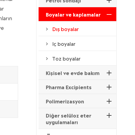
Petrol sondajı
ar
Boyalar ve kaplamalar
mların
ve
Dış boyalar
Iç boyalar
Toz boyalar
Kişisel ve evde bakım
Pharma Excipients
Polimerizasyon
Diğer selüloz eter
uygulamaları