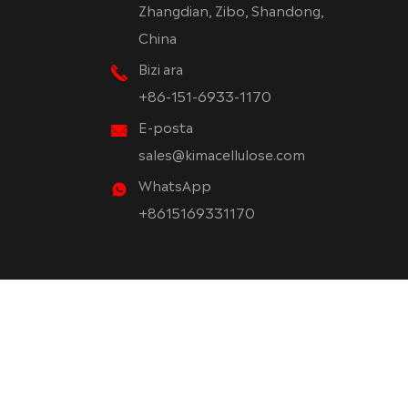
Zhangdian, Zibo, Shandong,
China
Bizi ara
+86-151-6933-1170
E-posta
sales@kimacellulose.com
WhatsApp
+8615169331170