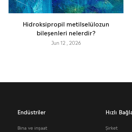
Hidroksipropil metilselülozun
bileşenleri nelerdir?
Jun 12 , 2026
Endüstriler
Hızlı Bağla
Bina ve inşaat
Şirket