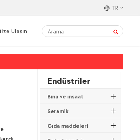
TR
Bize Ulaşın
Endüstriler
Bina ve inşaat
Seramik
Gıda maddeleri
ve
 kendi