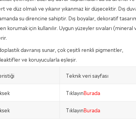
sert ve düz olmalı ve yıkanır yıkanmaz kir düşecektir. Dış duv
 zamanda su direncine sahiptir. Dış boyalar, dekoratif tasarı
nden korumak için kullanılır. Uygun yüzeyler sıvaları (mineral 
rir.
oplastik davranış sunar, çok çeşitli renkli pigmentler,
aktifler ve koruyucularla eşleşir.
ristiği
Teknik veri sayfası
üksek
Tıklayın
Burada
üksek
Tıklayın
Burada