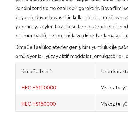
kendini temizleme özellikleri gerektirir. Boya filmi 
boyası iç duvar boyası için kullanılabilir, çünkü aynı
yanı sıra yüzeyleri hava koşullarının zararlı etkileri
polimer bazlı), beton, tuğla ve diğer kaplamaları içe
KimaCell selüloz eterler geniş bir uyumluluk ile psöd
emülsiyonlar, yüzey aktif maddeler, emülgatörler, de
KimaCell sınıfı
Ürün karakte
HEC HS100000
Viskozite: y
HEC HS150000
Viskozite: y