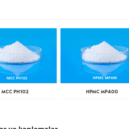
MCC PH102
HPMC MP400
lar ve kaplamalar